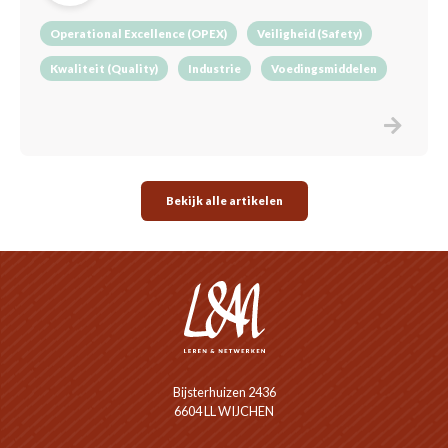
Operational Excellence (OPEX)
Veiligheid (Safety)
Kwaliteit (Quality)
Industrie
Voedingsmiddelen
Bekijk alle artikelen
Bijsterhuizen 2436
6604 LL WIJCHEN