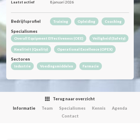
Laatst actief
8 januari 2026
Bedrijfsprofiel
Training
Opleiding
Coaching
Specialismes
Overall Equipment Effectiveness (OEE)
Veiligheid (Safety)
Kwaliteit (Quality)
Operational Excellence (OPEX)
Sectoren
Industrie
Voedingsmiddelen
Farmacie
Terug naar overzicht
Informatie
Team
Specialismes
Kennis
Agenda
Contact