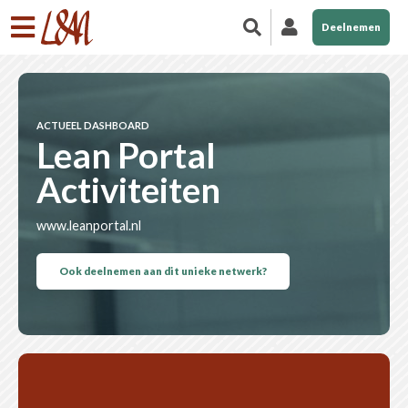
Deelnemen
ACTUEEL DASHBOARD
Lean Portal
Activiteiten
www.leanportal.nl
Ook deelnemen aan dit unieke netwerk?