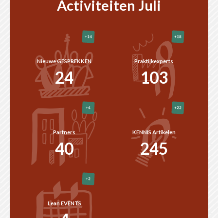
Activiteiten Juli
+14
+18
Nieuwe GESPREKKEN
Praktijkexperts
24
103
+22
+4
Partners
KENNIS Artikelen
40
245
+2
Lean EVENTS