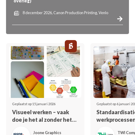
overleg)
8 december 2026, Canon Production Printing, Venlo
Geplaatst op 15 januari 2026
Geplaatst op 6 januari 20
Visueel werken – vaak
Standaardisati
doe je het al zonder het
werkprocesse
te weten
Joone Graphics
TWI Com