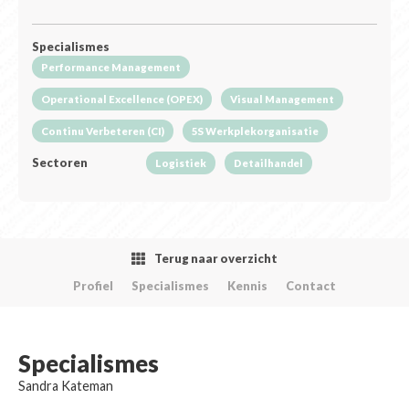
Specialismes
Performance Management
Operational Excellence (OPEX)
Visual Management
Continu Verbeteren (CI)
5S Werkplekorganisatie
Sectoren
Logistiek
Detailhandel
Terug naar overzicht
Profiel
Specialismes
Kennis
Contact
Specialismes
Sandra Kateman