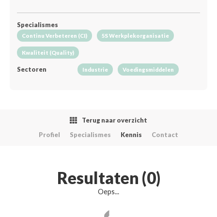
Specialismes
Continu Verbeteren (CI)
5S Werkplekorganisatie
Kwaliteit (Quality)
Sectoren
Industrie
Voedingsmiddelen
Terug naar overzicht
Profiel
Specialismes
Kennis
Contact
Resultaten (0)
Oeps...