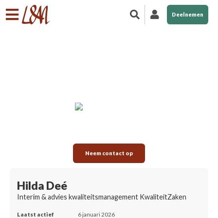
Deelnemen
Neem contact op
Hilda Deé
Interim & advies kwaliteitsmanagement KwaliteitZaken
Laatst actief
6 januari 2026