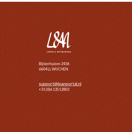
Bijsterhuizen 2436
6604 LL WIJCHEN
support@leanportal.nl
+31 (0)6 13512803