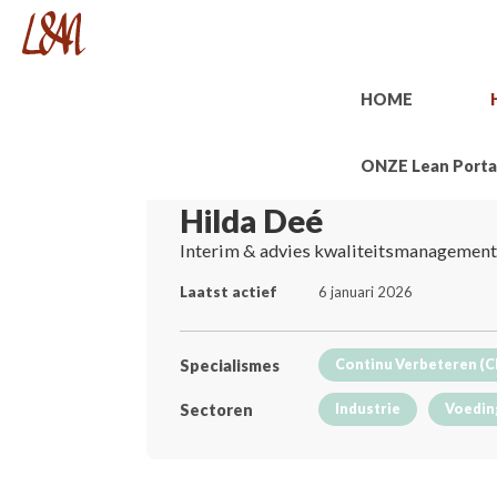
HOME
ONZE Lean Porta
Hilda Deé
Interim & advies kwaliteitsmanagement
Laatst actief
6 januari 2026
Specialismes
Continu Verbeteren (C
Sectoren
Industrie
Voedin