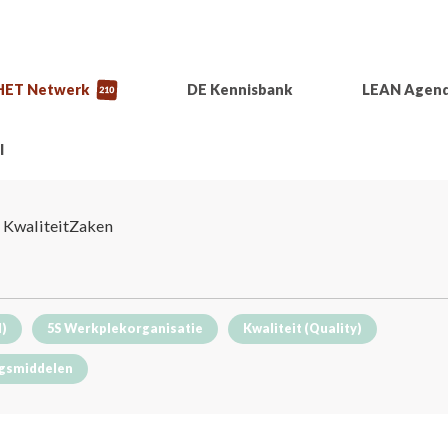
HET Netwerk
DE Kennisbank
LEAN Agen
210
l
 KwaliteitZaken
I)
5S Werkplekorganisatie
Kwaliteit (Quality)
gsmiddelen