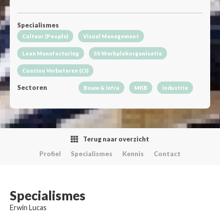
Specialismes
Cultuur (People)
Visual Management
Lean Manufacturing
5S Werkplekorganisatie
Continu Verbeteren (CI)
Sectoren
Bouw & Infra
MKB
Industrie
Terug naar overzicht
Profiel
Specialismes
Kennis
Contact
Specialismes
Erwin Lucas