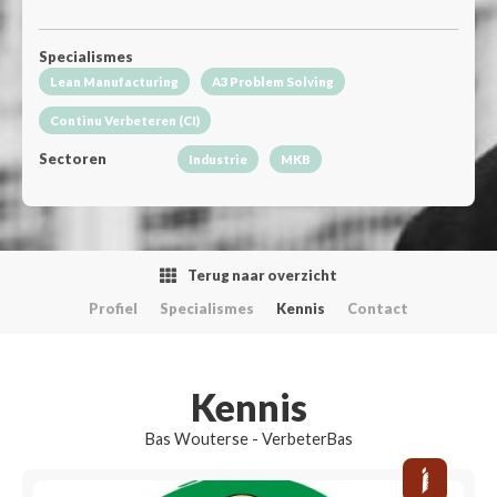
Specialismes
Lean Manufacturing
A3 Problem Solving
Continu Verbeteren (CI)
Sectoren
Industrie
MKB
Terug naar overzicht
Profiel
Specialismes
Kennis
Contact
Kennis
Bas Wouterse - VerbeterBas