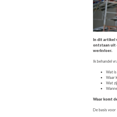
In dit artike
ontstaan uit
werkvloer.
Ik behandel vr
Wat is
Waar 
Wat zi
Wannee
Waar komt d
De basis voor