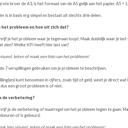
 grote broer de A3, is het formaat van de A5 gelijk aan het papier. A5 =
r is in basis erg simpel en bestaat uit slechts drie delen.
s het probleem en hoe uit zich dat?
hrijf je het probleem waar je tegenaan loopt. Maak duidelijk waar je last
aat zien? Welke KPI heeft hier last van?
visueel, teken of maak een foto van het probleem!
j de 7 verspillingen gebruiken om je probleem te beschrijven.
illing(en) kunt benoemen in cijfers, zoals tijd of geld, weet je direct wa
 dus een groot probleem is of niet.
is de verbetering?
chrijf je de verbetering of maatregel om het probleem tegen te gaan. Maa
ebeuren of is gebeurd.
ook hier visueel, teken of maak een foto van het probleem!