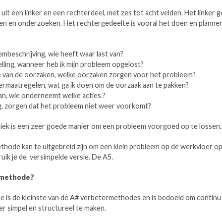
uit een linker en een rechterdeel, met zes tot acht velden. Het linker g
en en onderzoeken. Het rechtergedeelte is vooral het doen en planne
mbeschrijving, wie heeft waar last van?
lling, wanneer heb ik mijn probleem opgelost?
 van de oorzaken, welke oorzaken zorgen voor het probleem?
rmaatregelen, wat ga ik doen om de oorzaak aan te pakken?
an, wie onderneemt welke acties ?
, zorgen dat het probleem niet weer voorkomt?
ek is een zeer goede manier om een probleem voorgoed op te lossen.
hode kan te uitgebreid zijn om een klein probleem op de werkvloer op 
ruik je de versimpelde versie. De A5.
 methode?
 is de kleinste van de A# verbetermethodes en is bedoeld om continu
r simpel en structureel te maken.