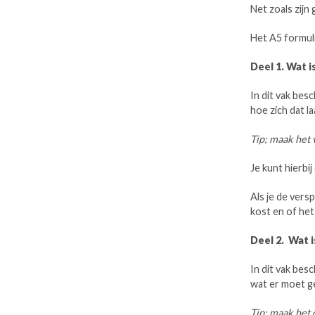
Net zoals zijn
Het A5 formulie
Deel 1. Wat i
In dit vak besc
hoe zich dat l
Tip; maak het 
Je kunt hierbi
Als je de versp
kost en of het
Deel 2. Wat 
In dit vak bes
wat er moet g
Tip; maak het 