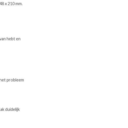
 148 x 210 mm.
 van hebt en
t het probleem
k duidelijk