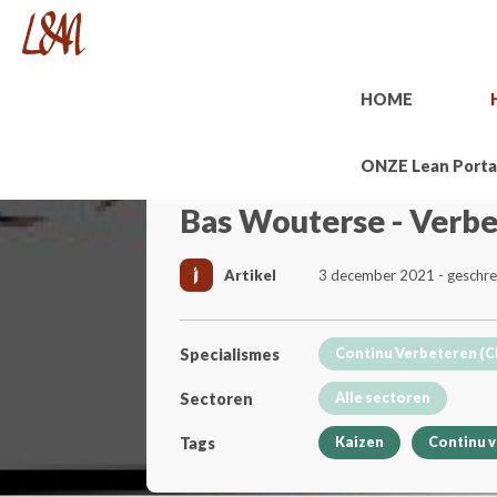
HOME
ONZE Lean Porta
Bas Wouterse - Verb
Artikel
3 december 2021 - geschr
Specialismes
Continu Verbeteren (C
Sectoren
Alle sectoren
Tags
Kaizen
Continu 