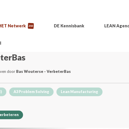
HET Netwerk
DE Kennisbank
LEAN Agen
210
l
eterBas
even door
Bas Wouterse - VerbeterBas
I)
A3 Problem Solving
Lean Manufacturing
verbeteren