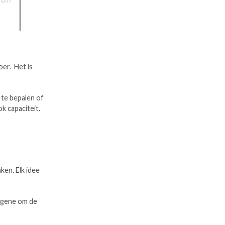
er. Het is
 te bepalen of
k capaciteit.
en. Elk idee
degene om de