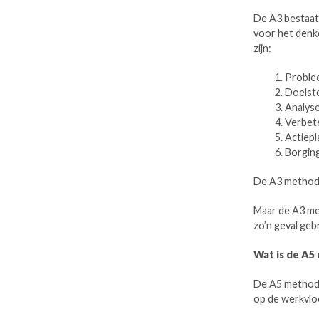
De A3 bestaat 
voor het denk
zijn:
Problee
Doelste
Analyse
Verbete
Actiepl
Borging
De A3 methodi
Maar de A3 met
zo’n geval geb
Wat is de A5
De A5 methode
op de werkvloe