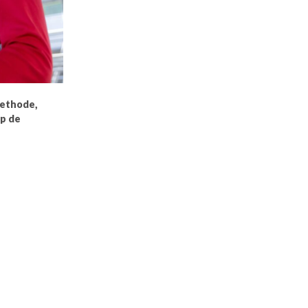
methode,
op de