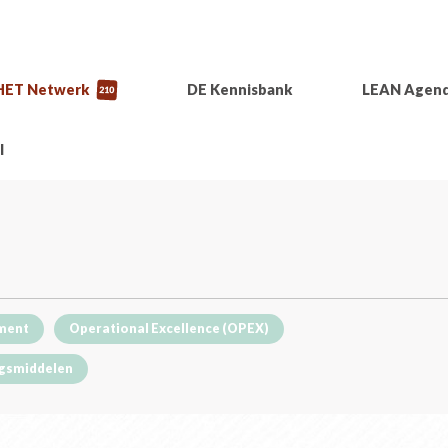
HET Netwerk
DE Kennisbank
LEAN Agen
210
l
ment
Operational Excellence (OPEX)
gsmiddelen