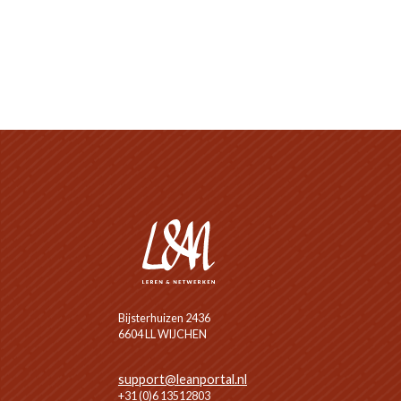
Bijsterhuizen 2436
6604 LL WIJCHEN
support@leanportal.nl
+31 (0)6 13512803