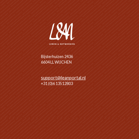
Bijsterhuizen 2436
6604 LL WIJCHEN
support@leanportal.nl
+31 (0)6 13512803