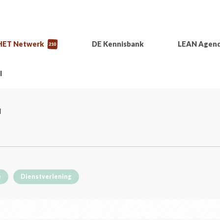
HET Netwerk
DE Kennisbank
LEAN Agen
210
l
l
e
Dienstverlening