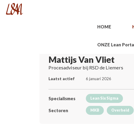
HOME
ONZE Lean Porta
Mattijs Van Vliet
Procesadviseur bij RSD de Liemers
Laatst actief
6 januari 2026
Specialismes
Lean Six Sigma
Sectoren
MKB
Overheid