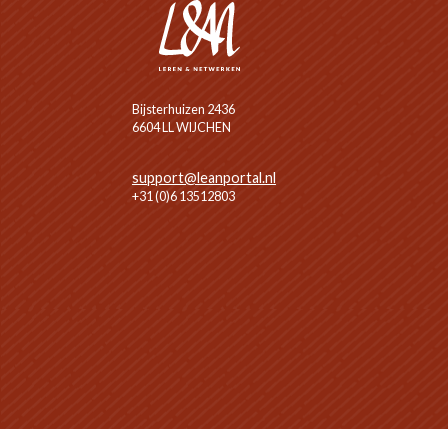
Bijsterhuizen 2436
6604 LL WIJCHEN
support@leanportal.nl
+31 (0)6 13512803