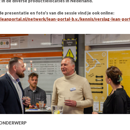
n de diverse productielocaties in Nederland.
de presentatie en foto's van die sessie vind je ook online:
leanportal.nl/netwerk/lean-portal-b.v./kennis/verslag-lean-por
s ONDERWERP