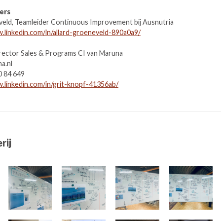
lers
veld, Teamleider Continuous Improvement bij Ausnutria
.linkedin.com/in/allard-groeneveld-890a0a9/
irector Sales & Programs CI van Maruna
a.nl
0 84 649
.linkedin.com/in/grit-knopf-41356ab/
rij