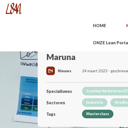
HOME
ONZE Lean Porta
Maruna
Nieuws
24 maart 2023 - geschrev
Specialismes
Continu Verbeteren (C
Sectoren
Industrie
Voedin
Tags
Masterclass