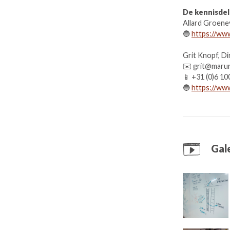
De kennisde
Allard Groene
🔵
https://www
Grit Knopf, D
✉️ grit@marun
📱 +31 (0)6 10
🔵
https://www
Gale