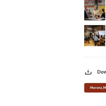
Dow
Maruna_MA