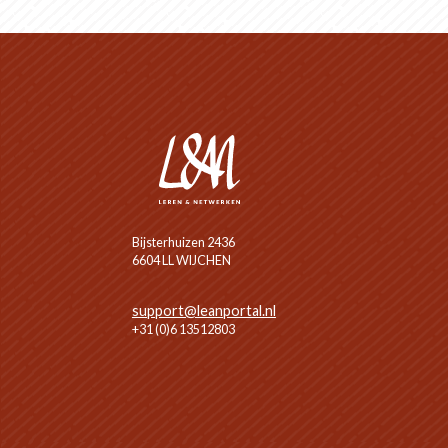
Bijsterhuizen 2436
6604 LL WIJCHEN
support@leanportal.nl
+31 (0)6 13512803