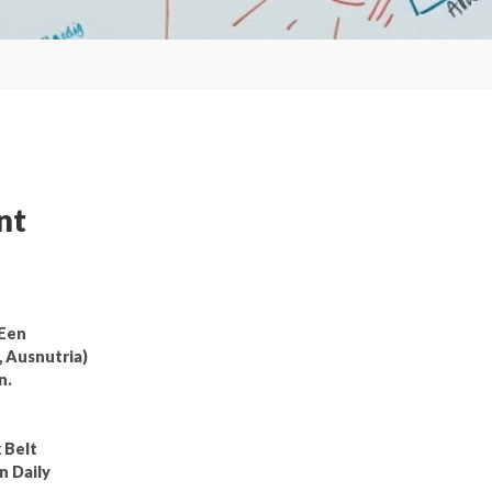
nt
 Een
 Ausnutria)
n.
 Belt
n Daily