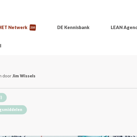
HET Netwerk
DE Kennisbank
LEAN Agen
210
l
en door
Jim Wissels
I)
gsmiddelen