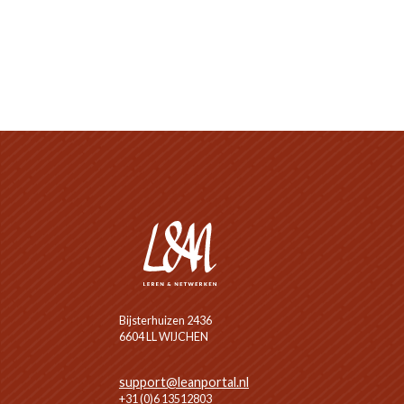
Bijsterhuizen 2436
6604 LL WIJCHEN
support@leanportal.nl
+31 (0)6 13512803