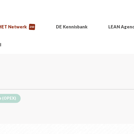
HET Netwerk
DE Kennisbank
LEAN Agen
210
l
e (OPEX)