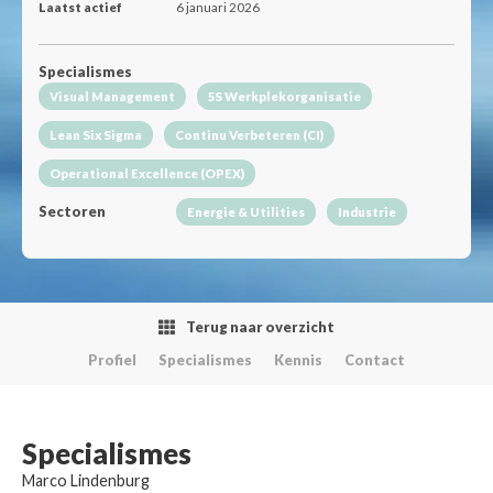
Laatst actief
6 januari 2026
Specialismes
Visual Management
5S Werkplekorganisatie
Lean Six Sigma
Continu Verbeteren (CI)
Operational Excellence (OPEX)
Sectoren
Energie & Utilities
Industrie
Terug naar overzicht
Profiel
Specialismes
Kennis
Contact
Specialismes
Marco Lindenburg