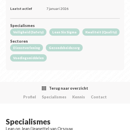
Laatst actief
7 januari 2026
Specialismes
Veiligheid (Safety)
Lean Six Sigma
Kwaliteit (Quality)
Sectoren
Dienstverlening
Gezondsheidszorg
Voedingsmiddelen
Terug naar overzicht
Profiel
Specialismes
Kennis
Contact
Specialismes
Lean on Jean (Jeanette) van Orsouw