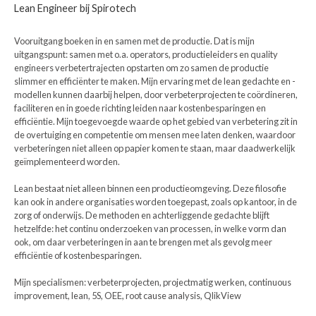
Lean Engineer bij Spirotech
Vooruitgang boeken in en samen met de productie. Dat is mijn
uitgangspunt: samen met o.a. operators, productieleiders en quality
engineers verbetertrajecten opstarten om zo samen de productie
slimmer en efficiënter te maken. Mijn ervaring met de lean gedachte en -
modellen kunnen daarbij helpen, door verbeterprojecten te coördineren,
faciliteren en in goede richting leiden naar kostenbesparingen en
efficiëntie. Mijn toegevoegde waarde op het gebied van verbetering zit in
de overtuiging en competentie om mensen mee laten denken, waardoor
verbeteringen niet alleen op papier komen te staan, maar daadwerkelijk
geïmplementeerd worden.
Lean bestaat niet alleen binnen een productieomgeving. Deze filosofie
kan ook in andere organisaties worden toegepast, zoals op kantoor, in de
zorg of onderwijs. De methoden en achterliggende gedachte blijft
hetzelfde: het continu onderzoeken van processen, in welke vorm dan
ook, om daar verbeteringen in aan te brengen met als gevolg meer
efficiëntie of kostenbesparingen.
Mijn specialismen: verbeterprojecten, projectmatig werken, continuous
improvement, lean, 5S, OEE, root cause analysis, QlikView