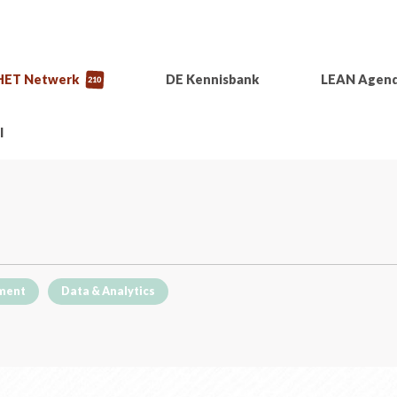
HET Netwerk
DE Kennisbank
LEAN Agen
210
l
ment
Data & Analytics