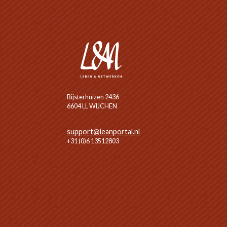
Bijsterhuizen 2436
6604 LL WIJCHEN
support@leanportal.nl
+31 (0)6 13512803