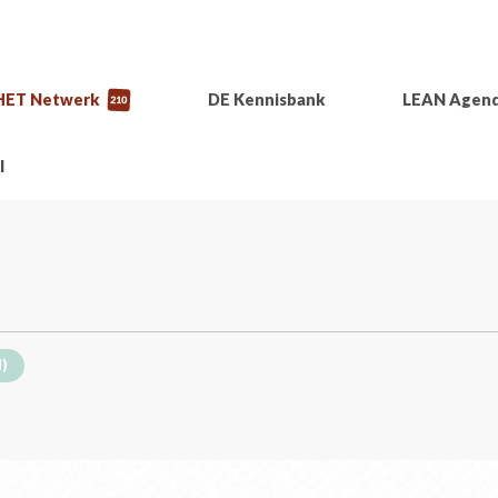
HET Netwerk
DE Kennisbank
LEAN Agen
210
l
I)