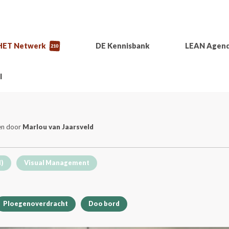
HET Netwerk
DE Kennisbank
LEAN Agen
210
l
ven door
Marlou van Jaarsveld
I)
Visual Management
Ploegenoverdracht
Doo bord