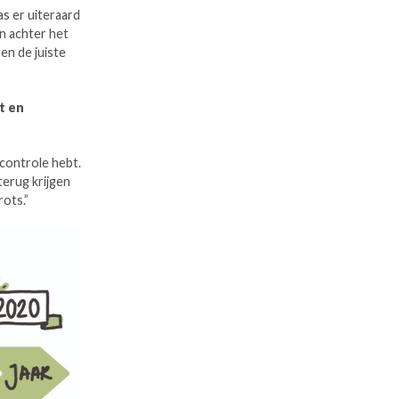
as er uiteraard
en achter het
en de juiste
t en
 controle hebt.
terug krijgen
rots.”