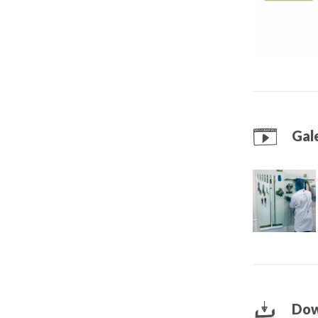
Gale
Dow