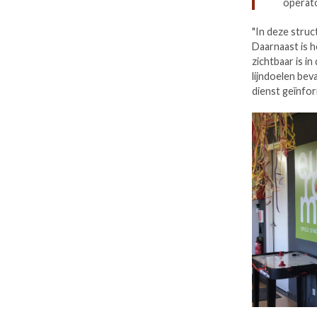
operato
"In deze struc
Daarnaast is 
zichtbaar is i
lijndoelen bev
dienst geïnfo