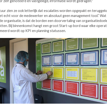
r zelf genoteerd en vastgelegd, informatie wordt gedragen."
tuur zien ze ook letterlijk dat escalaties worden opgepakt en teruggek
het echt voor de medewerker en absoluut geen management tool.” Wat d
n de organisatie, is dat de borden een doorvertaling van organisatiedoel
atten. Bij binnenkomst hangt een groot Start-up bord waar elke operat
rmeerd wordt op KPI en planning statussen.