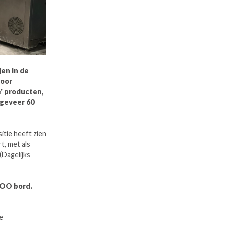
jen in de
voor
e' producten,
ngeveer 60
itie heeft zien
t, met als
Dagelijks
 DOO bord.
e