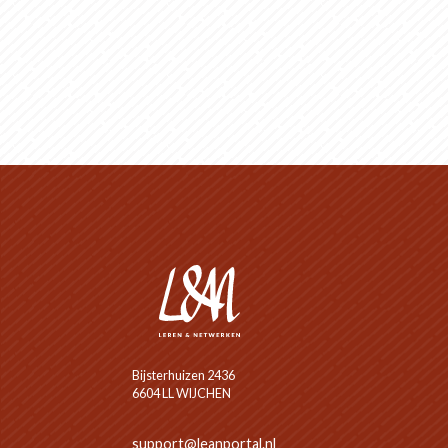
Bijsterhuizen 2436
6604 LL WIJCHEN
support@leanportal.nl