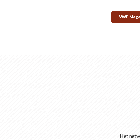
VWP Magaz
Het netwe