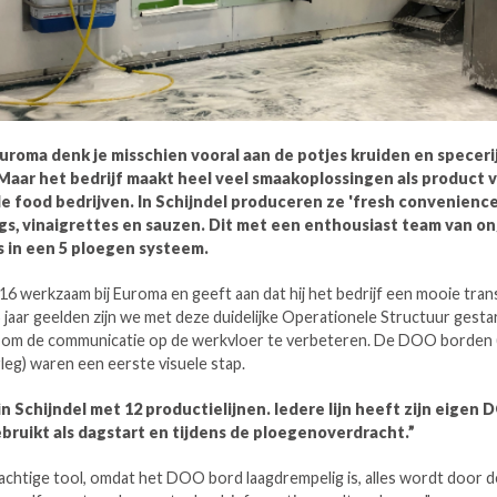
uroma denk je misschien vooral aan de potjes kruiden en speceri
Maar het bedrijf maakt heel veel smaakoplossingen als product 
le food bedrijven. In Schijndel produceren ze 'fresh convenienc
ngs, vinaigrettes en sauzen. Dit met een enthousiast team van o
in een 5 ploegen systeem.
016 werkzaam bij Euroma en geeft aan dat hij het bedrijf een mooie trans
jaar geelden zijn we met deze duidelijke Operationele Structuur gestar
 om de communicatie op de werkvloer te verbeteren. De DOO borden (
eg) waren een eerste visuele stap.
n Schijndel met 12 productielijnen. Iedere lijn heeft zijn eigen
bruikt als dagstart en tijdens de ploegenoverdracht.”
achtige tool, omdat het DOO bord laagdrempelig is, alles wordt door d