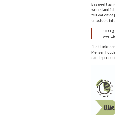
Bas geeft aan 
weerstand in h
feit dat dit d
en actuele inf
"Het g
overzi
“Het klinkt een
Mensen houden 
dat de product