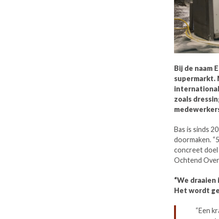
Bij de naam E
supermarkt. 
internationa
zoals dressi
medewerkers 
Bas is sinds 2
doormaken. “5 
concreet doel
Ochtend Overl
“We draaien i
Het wordt ge
“Een kr