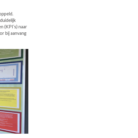
oppeld.
uidelijk
en (KPI’s) naar
or bij aanvang