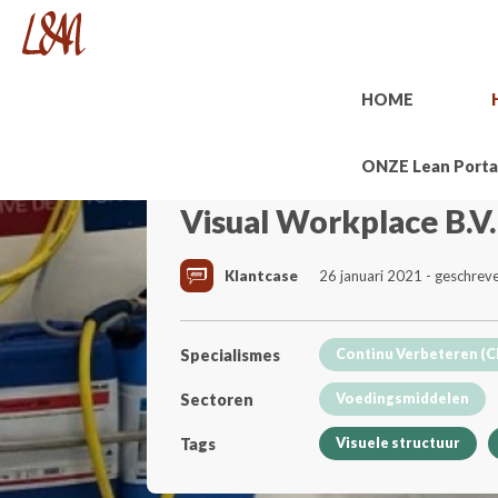
HOME
ONZE Lean Porta
Visual Workplace B.V.
Klantcase
26 januari 2021 - geschre
Specialismes
Continu Verbeteren (C
Sectoren
Voedingsmiddelen
Tags
Visuele structuur