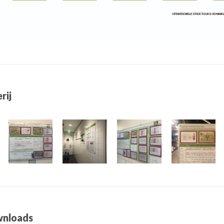
rij
nloads