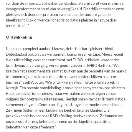
rondom de vingers. De afwijkende, elastische vorm zorgt voor maximaal
draagcomfort met behoud van beweeglijkheid. Daarbij kenmerken onze
pleisters zich door een premium kwaliteit, onder andere gelet op
kleefkracht. Ook dit verkleint het risico dat de pleister in het voedsel
terecht komt.”
Ontwikkeling
Naast een compleet aanbod blauwe, detecteerbare pleisters biedt
Detectaplast ook blauwe verbanden, kompressen en tape. Meest recent
is de uitbreiding van het assortiment met EHBO-artikelen, waaronder
brandwondenverzorging, verzorgende zalven en EHBO-koffers. “We
breiden het assortiment stelselmatig uit om aan de behoefte van de markt
te kunnen blijven voldoen, maar de blauwe pleisters blijven onze core
business”, stelt Wouter. “We ontwikkelen alles in onze eigen fabriek in
Kortrijk. Een recente ontwikkeling is ons dispensersysteem voor pleisters.
Het idee op zich is niet nieuw, maar we maken wel onze eigen versie
volgens de hoogste kwaliteitseisen. Hier ligt onze kracht en ik denk dat de
samenwerking met Cemex op dit gebied nog meer mooie kansen biedt.
Zij krijgen (letterlijk) een kijkje in de keuken bij onze klanten. Die
praktijkkennis is voor onze R&D afdeling heel waardevol. Zo kunnen we
onze producten nog beter afstemmen op de dagelijkse praktijk en
behoeften van onze afnemers.”