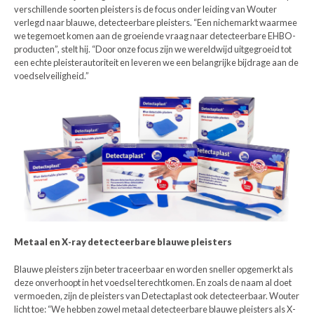
verschillende soorten pleisters is de focus onder leiding van Wouter
verlegd naar blauwe, detecteerbare pleisters. “Een nichemarkt waarmee
we tegemoet komen aan de groeiende vraag naar detecteerbare EHBO-
producten”, stelt hij. “Door onze focus zijn we wereldwijd uitgegroeid tot
een echte pleisterautoriteit en leveren we een belangrijke bijdrage aan de
voedselveiligheid.”
Metaal en X-ray detecteerbare blauwe pleisters
Blauwe pleisters zijn beter traceerbaar en worden sneller opgemerkt als
deze onverhoopt in het voedsel terechtkomen. En zoals de naam al doet
vermoeden, zijn de pleisters van Detectaplast ook detecteerbaar. Wouter
licht toe: “We hebben zowel metaal detecteerbare blauwe pleisters als X-