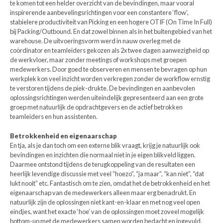
te komen tot een helder overzicht van de bevindingen, maar vooral
inspirerende aanbevelingsrichtingen voor een constantere ‘flow’,
stabielere productiviteit van Picking en een hogere OTIF (On Time In Full)
bij Packing/Outbound. En dat zowel binnen als in het buitengebied van het
warehouse. De uitvoeringsvorm werd in nauw overleg met de
coördinator en teamleiders gekozen als 2x twee dagen aanwezigheid op
de werkvloer, maar zonder meetings of workshops met groepen
medewerkers. Door goed te observeren en mensen te bevragen op hun
werkplek kon veel inzicht worden verkregen zonder de workflow ernstig
te verstoren tijdens de piek-drukte. De bevindingen en aanbevolen
oplossingsrichtingen werden uiteindelijk gepresenteerd aan een grote
groep met natuurlijk de opdrachtgevers en de actief betrokken
teamleiders en hun assistenten.
Betrokkenheid en eigenaarschap
En tja, als je dan toch om een externe blik vraagt, krijg je natuurlijk ook
bevindingen en inzichten die normaal niet in je eigen blikveld liggen.
Daarmee ontstond tijdens de terugkoppeling van de resultaten een
heerlijk levendige discussie met veel “hoezo”, “ja maar”, “kan niet”, “dat
lukt nooit” etc. Fantastisch om te zien, omdat het de betrokkenheid en het
eigenaarschap van de medewerkers alleen maar erg benadrukt. En
natuurlijk zijn de oplossingen niet kant-en-klaar en met nog veel open
eindjes, want het exacte ‘hoe’ van de oplossingen moet zoveel mogelijk
bottom-up met de medewerkers samen worden bedacht en ingevuld.