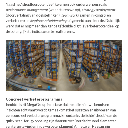
Naast het ‘shopfloorpotentieel’ kwamen ook onderwerpen zoals
performance management
(waar sturen we op),
strategy deployment
(doorvertaling van doelstellingen),
teamwork
(sámen in-control en
verbeteren) en
inspirerend leiderschap
uitgebreid aan de orde. Duidelijk
werd dat er nog meer dan genoeg (‘double digit’!) verbeterpotentieel op
de belangrijkste indicatoren te realiseren is.
Concreet verbeterprogramma
Inmiddels zit MegaGroup in de fase dat met alle nieuwe kennis en
inzichten echt vaart wordt gemaakt met het opzetten en uitvoeren van
een concreet verbeterprogramma. En ondanks de lichte ‘shock’ van de
quick scan-terugkoppeling zijn daar nu toch ‘verdacht’ veel elementen
van terug te vinden in de verbeterplannen! Annette en Hassan zijn