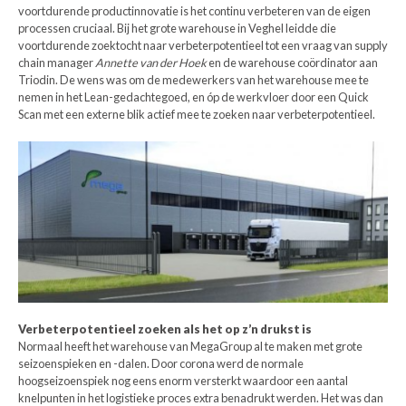
voortdurende productinnovatie is het continu verbeteren van de eigen
processen cruciaal. Bij het grote warehouse in Veghel leidde die
voortdurende zoektocht naar verbeterpotentieel tot een vraag van supply
chain manager
Annette van der Hoek
en de warehouse coördinator aan
Triodin. De wens was om de medewerkers van het warehouse mee te
nemen in het Lean-gedachtegoed, en óp de werkvloer door een Quick
Scan met een externe blik actief mee te zoeken naar verbeterpotentieel.
Verbeterpotentieel zoeken als het op z’n drukst is
Normaal heeft het warehouse van MegaGroup al te maken met grote
seizoenspieken en -dalen. Door corona werd de normale
hoogseizoenspiek nog eens enorm versterkt waardoor een aantal
knelpunten in het logistieke proces extra benadrukt werden. Het was dan