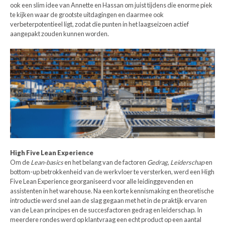
ook een slim idee van Annette en Hassan om juist tijdens die enorme piek
te kijken waar de grootste uitdagingen en daarmee ook
verbeterpotentieel ligt, zodat die punten in het laagseizoen actief
aangepakt zouden kunnen worden.
High Five Lean Experience
Om de
Lean-basics
en het belang van de factoren
Gedrag
,
Leiderschap
en
bottom-up betrokkenheid van de werkvloer te versterken, werd een High
Five Lean Experience georganiseerd voor alle leidinggevenden en
assistenten in het warehouse. Na een korte kennismaking en theoretische
introductie werd snel aan de slag gegaan met het in de praktijk ervaren
van de Lean principes en de succesfactoren gedrag en leiderschap. In
meerdere rondes werd op klantvraag een echt product op een aantal