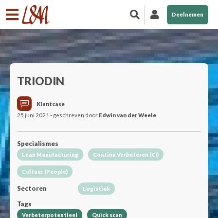
Deelnemen
TRIODIN
Klantcase
25 juni 2021 - geschreven door
Edwin van der Weele
Specialismes
Lean Manufacturing
Continu Verbeteren (CI)
Cultuur (People)
Sectoren
Logistiek
Tags
Verbeterpotentieel
Quick scan