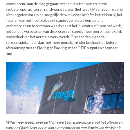
voortvarend aan de slag gegaan met het uitzetten van concrete
verbeteropdrachten en randvoorwaarden (het ‘wat’). Maar ze zijn daarbij
niet vergeten om zoveel mogelijk de werkvloer actief te betrekken bij het
invullen van het ‘hoe’. Zo begint stapje voor stapje een continu
verbetercultuur te ontstaan waarin naast het in-control zijn van het werk,
het continu verbeteren van de processen steeds meer een onlosmakelijk
onderdeel van het normale werk wordt. Op naar de volgende
seizoenspiek, maar dan met meer gemak, minder knelpunten, betere
afstemming tussen Picking en Packing, meer OTIF output en nóg meer
fun!
Wil je meer weten over de High Five Lean Experience en/of het uitvoeren
van een Quick Scan, neem dan even contact op met Edwin van der Weele