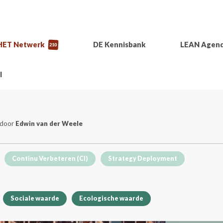
HET Netwerk
DE Kennisbank
LEAN Agen
210
l
n door
Edwin van der Weele
Continu Verbeteren (CI)
Strategy Deployment
Sociale waarde
Ecologische waarde