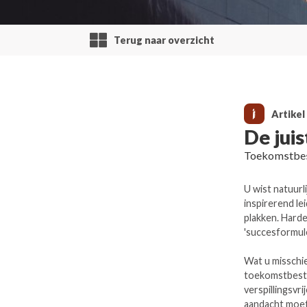
Terug naar overzicht
Artikel
De jui
Toekomstbes
U wist natuurl
inspirerend le
plakken. Harde
'succesformul
Wat u misschie
toekomstbeste
verspillingsvr
aandacht moet