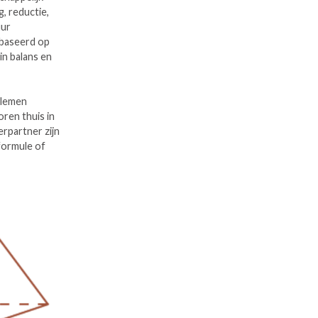
, reductie,
uur
ebaseerd op
in balans en
blemen
ren thuis in
rpartner zijn
formule of