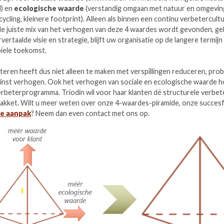
) en
ecologische waarde
(verstandig omgaan met natuur en omgeving
cycling, kleinere footprint). Alleen als binnen een continu verbetercult
e juiste mix van het verhogen van deze 4 waardes wordt gevonden, g
ertaalde visie en strategie, blijft uw organisatie op de langere termijn 
biele toekomst.
eren heeft dus niet alleen te maken met verspillingen reduceren, pro
inst verhogen. Ook het verhogen van sociale en ecologische waarde ho
rbeterprogramma. Triodin wil voor haar klanten dé structurele verbete
 pakket. Wilt u meer weten over onze 4-waardes-piramide, onze succes
ve aanpak
? Neem dan even contact met ons op.