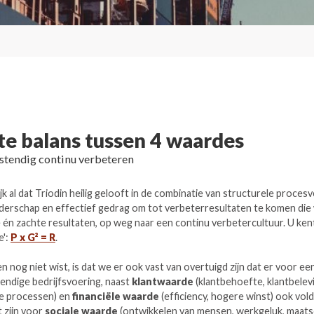
ste balans tussen 4 waardes
tendig continu verbeteren
ijk al dat Triodin heilig gelooft in de combinatie van structurele proces
iderschap en effectief gedrag om tot verbeterresultaten te komen die w
 én zachte resultaten, op weg naar een continu verbetercultuur. U ken
e':
P x G² = R
.
n nog niet wist, is dat we er ook vast van overtuigd zijn dat er voor ee
ndige bedrijfsvoering, naast
klantwaarde
(klantbehoefte, klantbelev
ije processen) en
financiële waarde
(efficiency, hogere winst) ook vo
 zijn voor
sociale waarde
(ontwikkelen van mensen, werkgeluk, maats