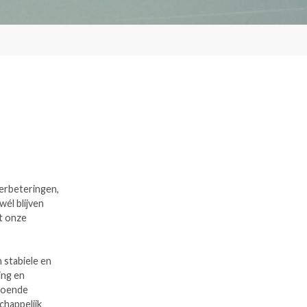
verbeteringen,
él blijven
t onze
n stabiele en
ing en
ldoende
chappelijk