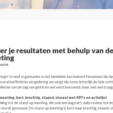
er je resultaten met behulp van de
ting
name
ngs! In veel organisaties is het inmiddels een bekend fenomeen die de 
vooral inefficiënte vergadering vervangt die soms letterlijk de hele oc
 ellende van de dag van gisteren wel werd benoemd, maar niet werd op
eeting: kort, krachtig, staand, visueel met KPI’s en actielijst
elling tot de stand-up meeting, die ook wel dagstart, daily review, bord
wordt genoemd. De stand-up meeting is kort maar krachtig, staand, vi