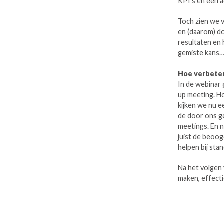
KPI’s en een ac
Toch zien we v
en (daarom) do
resultaten en 
gemiste kans
Hoe verbeter
In de webinar 
up meeting. Ho
kijken we nu e
de door ons g
meetings. En na
juist de beoog
helpen bij sta
Na het volgen 
maken, effectie