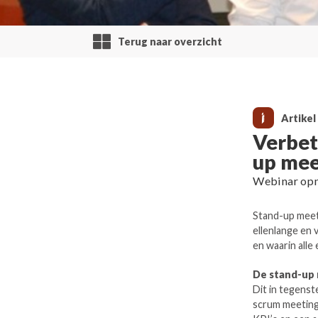
Terug naar overzicht
Artikel
Verbet
up mee
Webinar op
Stand-up meeti
ellenlange en 
en waarin alle
De stand-up m
Dit in tegenst
scrum meeting 