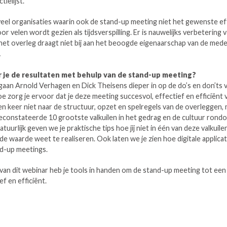
tielijst.
eel organisaties waarin ook de stand-up meeting niet het gewenste ef
or velen wordt gezien als tijdsverspilling. Er is nauwelijks verbetering 
het overleg draagt niet bij aan het beoogde eigenaarschap van de med
…
 je de resultaten met behulp van de stand-up meeting?
gaan Arnold Verhagen en Dick Theisens dieper in op de do’s en don’ts 
e zorg je ervoor dat je deze meeting succesvol, effectief en efficiënt 
en keer niet naar de structuur, opzet en spelregels van de overleggen, 
econstateerde 10 grootste valkuilen in het gedrag en de cultuur rond
tuurlijk geven we je praktische tips hoe jij niet in één van deze valkuile
de waarde weet te realiseren. Ook laten we je zien hoe digitale applica
nd-up meetings.
van dit webinar heb je tools in handen om de stand-up meeting tot een
f en efficiënt.