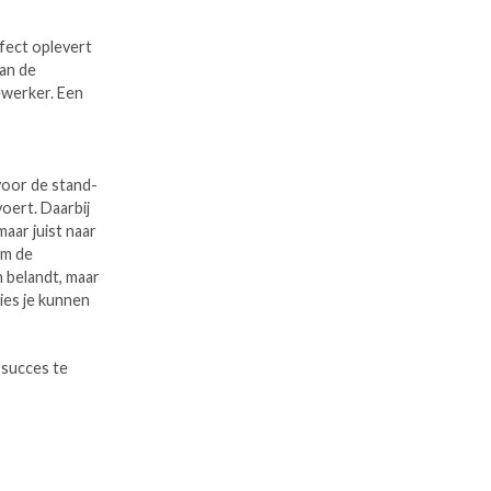
fect oplevert
van de
ewerker. Een
voor de stand-
voert. Daarbij
maar juist naar
om de
n belandt, maar
ties je kunnen
 succes te