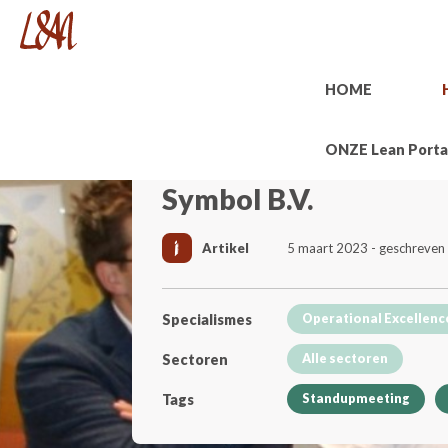
HOME
ONZE Lean Porta
Symbol B.V.
Artikel
5 maart 2023 - geschreven
Specialismes
Operational Excellenc
Sectoren
Alle sectoren
Tags
Standupmeeting