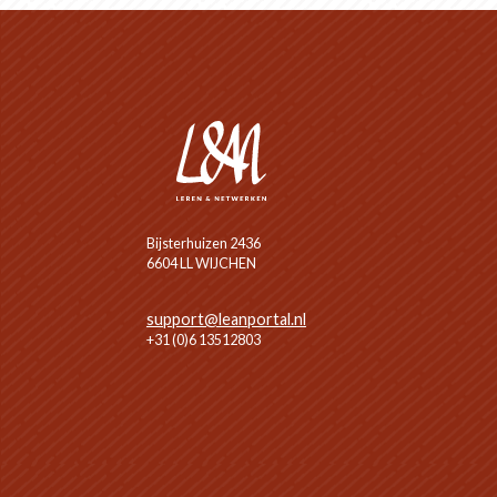
Bijsterhuizen 2436
6604 LL WIJCHEN
support@leanportal.nl
+31 (0)6 13512803