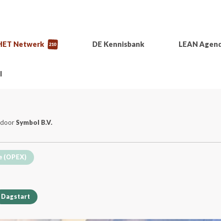
HET Netwerk
DE Kennisbank
LEAN Agen
210
l
 door
Symbol B.V.
e (OPEX)
Dagstart