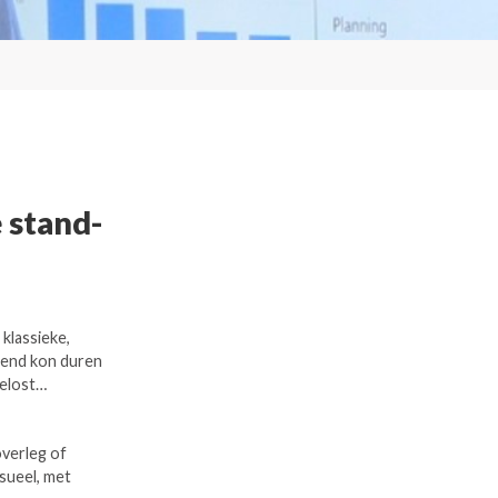
 stand-
klassieke,
htend kon duren
gelost…
overleg of
sueel, met