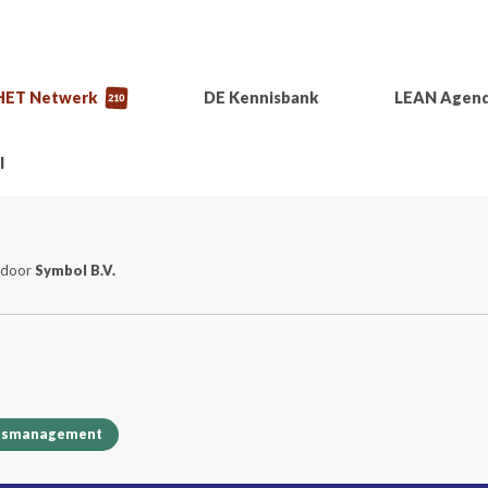
HET Netwerk
DE Kennisbank
LEAN Agen
210
l
 door
Symbol B.V.
itsmanagement