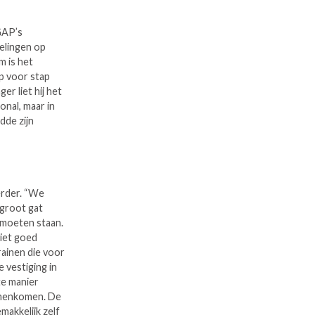
 GAP’s
delingen op
m is het
ap voor stap
er liet hij het
onal, maar in
dde zijn
erder. “We
groot gat
 moeten staan.
iet goed
ainen die voor
 vestiging in
te manier
amenkomen. De
makkelijk zelf