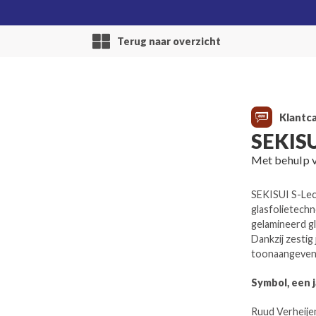
Terug naar overzicht
Klantc
SEKISU
Met behulp 
SEKISUI S-Lec
glasfolietech
gelamineerd g
Dankzij zestig
toonaangevend
Symbol, een j
Ruud Verheije