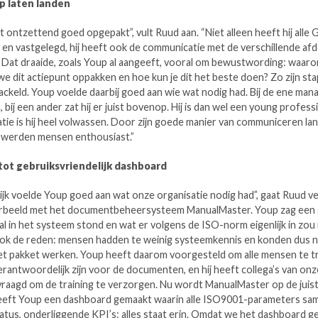
 laten landen
t ontzettend goed opgepakt”, vult Ruud aan. “Niet alleen heeft hij alle
 en vastgelegd, hij heeft ook de communicatie met de verschillende af
 Dat draaide, zoals Youp al aangeeft, vooral om bewustwording: waaro
 we dit actiepunt oppakken en hoe kun je dit het beste doen? Zo zijn st
ackeld. Youp voelde daarbij goed aan wie wat nodig had. Bij de ene manag
bij een ander zat hij er juist bovenop. Hij is dan wel een young professi
tie is hij heel volwassen. Door zijn goede manier van communiceren lan
werden mensen enthousiast.”
 tot gebruiksvriendelijk dashboard
jk voelde Youp goed aan wat onze organisatie nodig had”, gaat Ruud v
rbeeld met het documentbeheersysteem ManualMaster. Youp zag een 
al in het systeem stond en wat er volgens de ISO-norm eigenlijk in zou
ook de reden: mensen hadden te weinig systeemkennis en konden dus n
t pakket werken. Youp heeft daarom voorgesteld om alle mensen te tr
erantwoordelijk zijn voor de documenten, en hij heeft collega’s van onze
aagd om de training te verzorgen. Nu wordt ManualMaster op de juis
eeft Youp een dashboard gemaakt waarin alle ISO9001-parameters s
tatus, onderliggende KPI’s: alles staat erin. Omdat we het dashboard ge