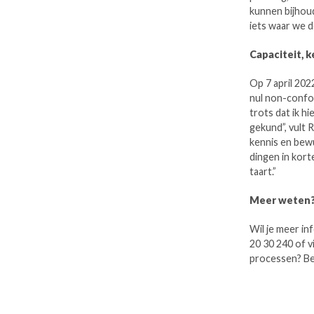
kunnen bijhoud
iets waar we d
Capaciteit, 
Op 7 april 20
nul non-confo
trots dat ik h
gekund”, vult 
kennis en bew
dingen in kort
taart.”
Meer weten
Wil je meer i
20 30 240 of v
processen? Bek