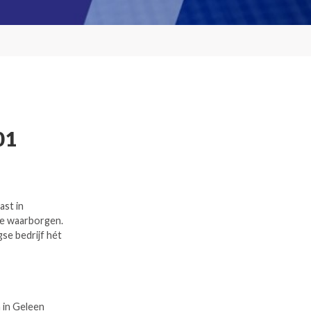
01
ast in
te waarborgen.
gse bedrijf hét
 in Geleen