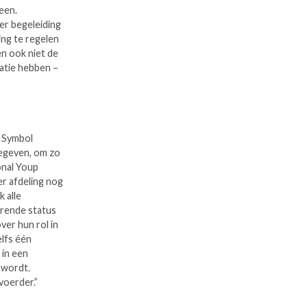
een.
er begeleiding
ing te regelen
en ook niet de
latie hebben –
n Symbol
gegeven, om zo
onal Youp
r afdeling nog
 alle
orende status
ver hun rol in
elfs één
 in een
n wordt.
voerder.”