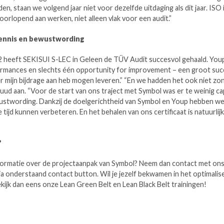
en, staan we volgend jaar niet voor dezelfde uitdaging als dit jaar. ISO 
oorlopend aan werken, niet alleen vlak voor een audit.”
kennis en bewustwording
22 heeft SEKISUI S-LEC in Geleen de TÜV Audit succesvol gehaald. Yo
rmances en slechts één opportunity for improvement – een groot succ
ier mijn bijdrage aan heb mogen leveren.” “En we hadden het ook niet z
Ruud aan. “Voor de start van ons traject met Symbol was er te weinig cap
ustwording. Dankzij de doelgerichtheid van Symbol en Youp hebben we 
e tijd kunnen verbeteren. En het behalen van ons certificaat is natuurlij
?
nformatie over de projectaanpak van Symbol? Neem dan contact met ons 
ia onderstaand contact button. Wil je jezelf bekwamen in het optimalis
ijk dan eens onze Lean Green Belt en Lean Black Belt trainingen!