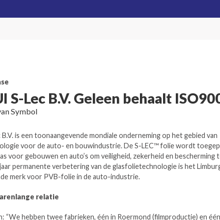
ase
I S-Lec B.V. Geleen behaalt ISO90
van Symbol
 B.V. is een toonaangevende mondiale onderneming op het gebied van
nologie voor de auto- en bouwindustrie. De S-LEC™ folie wordt toegep
las voor gebouwen en auto’s om veiligheid, zekerheid en bescherming 
 jaar permanente verbetering van de glasfolietechnologie is het Limbur
e merk voor PVB-folie in de auto-industrie.
arenlange relatie
n: “We hebben twee fabrieken, één in Roermond (filmproductie) en één