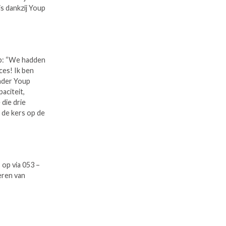
is dankzij Youp
up: “We hadden
es! Ik ben
onder Youp
aciteit,
die drie
k de kers op de
op via 053 –
eren van