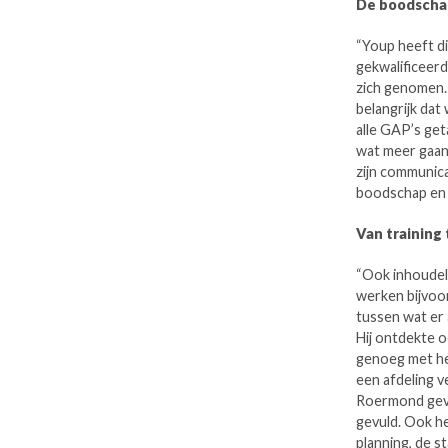
De boodschap
“Youp heeft di
gekwalificeerd
zich genomen.
belangrijk dat
alle GAP’s get
wat meer gaan, 
zijn communica
boodschap en 
Van training
“Ook inhoudeli
werken bijvoo
tussen wat er 
Hij ontdekte 
genoeg met he
een afdeling v
Roermond gevr
gevuld. Ook h
planning, de s