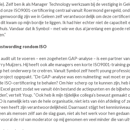
ie). Zelf ben ik als Manager Technology werkzaam bij de vestiging in Gel
 onze ISO9001-certificering centraal vanuit Roermond geregeld, ond
genwoordig zijn we in Geleen zelf verantwoordelijk om deze certificer
dit kwam op mijn bordje te liggen. Ik had hier echter niet de capaciteit 
 huis. Vandaar dat ik Symbol – met wie we dus al jarenlang een goede re
en.”
ustwording rondom ISO
 audit uit te voeren – een zogeheten GAP-analyse – is een partner va
ry Muijzers. Hij heeft ook alle managers een korte ISO9001-training 
 het onderwerp te creëren. Vanuit Symbol zelf heeft young professi
 project opgepakt. “De GAP-analyse was een nulmeting: wat moet er pe
 ISO-certificering te behalen? Om hier scherp op te kunnen zijn, heb ik
 Excel gezet zodat we vanuit één bestand de actiepunten en de bijbeh
en”, vertelt Youp. “Ook heb ik mijn tijdelijke collega’s bewust gemaakt o
 is namelijk iets van de hele organisatie, niet iets van één afdeling of z
een heeft zijn verantwoordelijkheid. Daarnaast stijgt het kennisniveau
leen als mensen zélf aan de slag gaan, niet als het werk voor hen gedaa
vooral de rol van moderator op mij genomen en veel minder die van uit