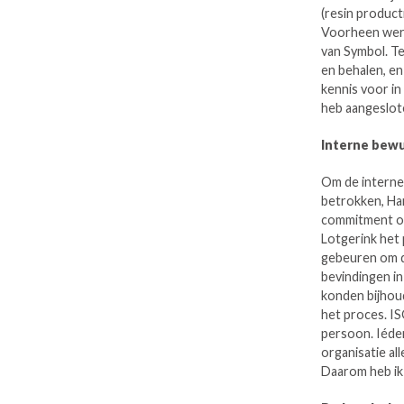
(resin product
Voorheen werd
van Symbol. Te
en behalen, en 
kennis voor in
heb aangeslot
Interne bew
Om de interne
betrokken, Har
commitment op
Lotgerink het
gebeuren om de
bevindingen in
konden bijhoud
het proces. ISO
persoon. Iéder
organisatie al
Daarom heb ik 