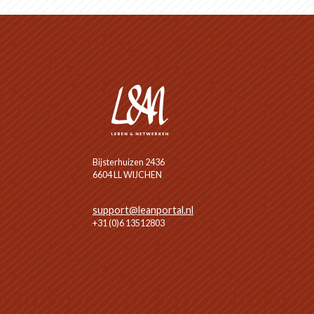
Bijsterhuizen 2436
6604 LL WIJCHEN
support@leanportal.nl
+31 (0)6 13512803