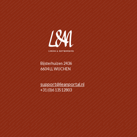
Bijsterhuizen 2436
6604 LL WIJCHEN
support@leanportal.nl
+31 (0)6 13512803