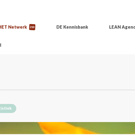
HET Netwerk
DE Kennisbank
LEAN Agen
210
l
istiek