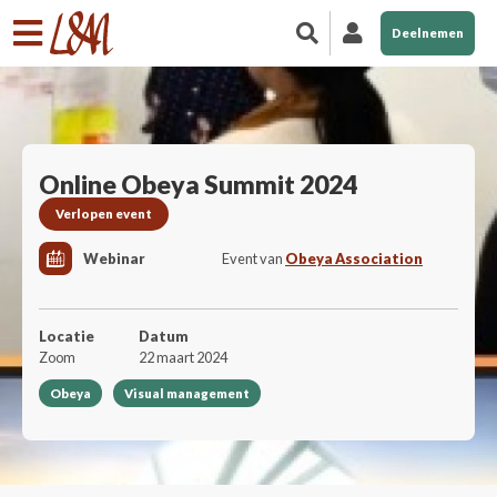
Deelnemen
Online Obeya Summit 2024
Verlopen event
Webinar
Event van
Obeya Association
Locatie
Datum
Zoom
22 maart 2024
Obeya
Visual management