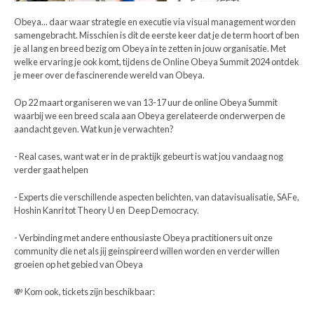
Obeya... daar waar strategie en executie via visual management worden
samengebracht. Misschien is dit de eerste keer dat je de term hoort of ben
je al lang en breed bezig om Obeya in te zetten in jouw organisatie. Met
welke ervaring je ook komt, tijdens de Online Obeya Summit 2024 ontdek
je meer over de fascinerende wereld van Obeya.
Op 22 maart organiseren we van 13-17 uur de online Obeya Summit
waarbij we een breed scala aan Obeya gerelateerde onderwerpen de
aandacht geven. Wat kun je verwachten?
- Real cases, want wat er in de praktijk gebeurt is wat jou vandaag nog
verder gaat helpen
- Experts die verschillende aspecten belichten, van datavisualisatie, SAFe,
Hoshin Kanri tot Theory U en Deep Democracy.
- Verbinding met andere enthousiaste Obeya practitioners uit onze
community die net als jij geinspireerd willen worden en verder willen
groeien op het gebied van Obeya
💸 Kom ook, tickets zijn beschikbaar: