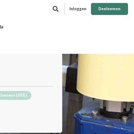
Inloggen
Deelnemen
da
tiveness (OEE)