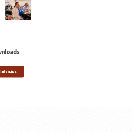
nloads
tulen.jpg