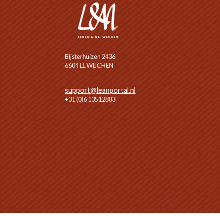
Bijsterhuizen 2436
6604 LL WIJCHEN
support@leanportal.nl
+31 (0)6 13512803