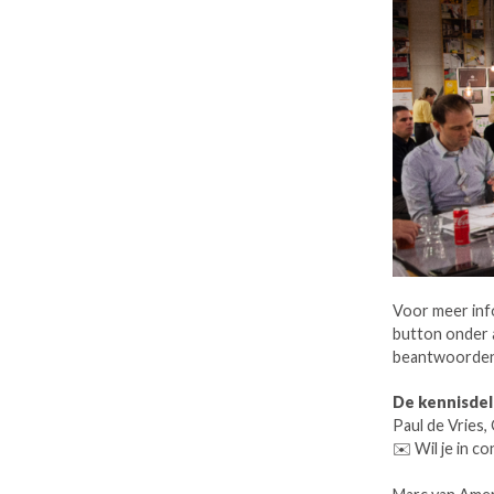
Voor meer inf
button onder a
beantwoorden
De kennisde
Paul de Vries,
✉️ Wil je in c