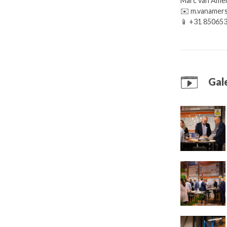
Marc van Amer
✉️ m.vanamer
📱 +31 85065
Gale