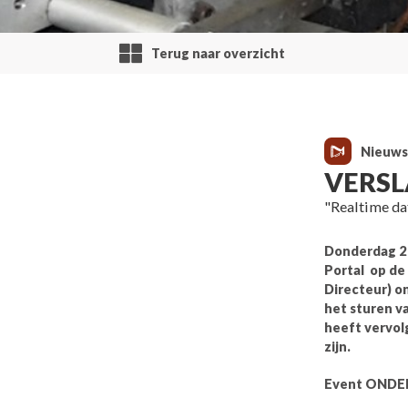
Terug naar overzicht
Nieuws
VERSLA
"Realtime d
Donderdag 2 
Portal op de 
Directeur) o
het sturen v
heeft vervol
zijn.
Event OND