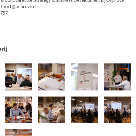
sfoort, Director Strategy & Business Development bij Onprove
sfoort@onprove.nl
3757
rij