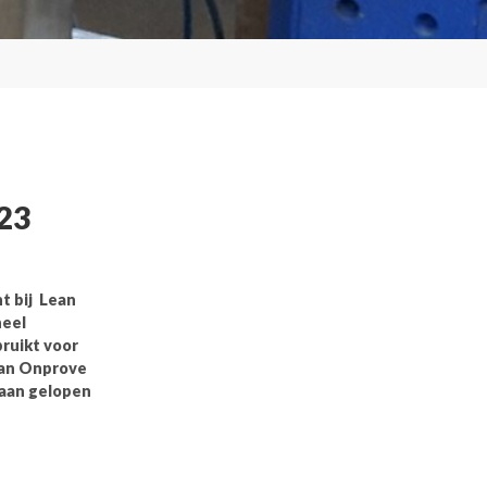
23
t bij Lean
neel
ruikt voor
van Onprove
naan gelopen