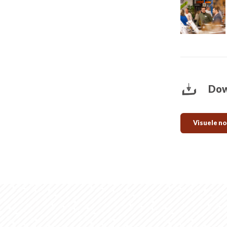
Dow
Visuele no