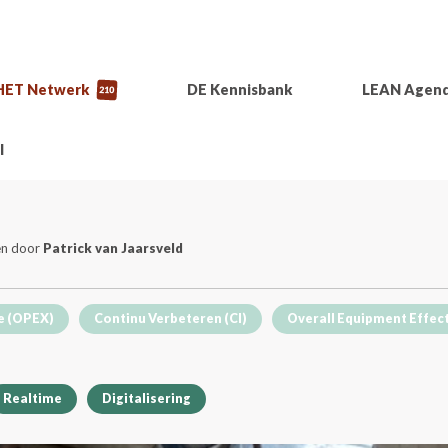
HET Netwerk
DE Kennisbank
LEAN Agen
210
l
en door
Patrick van Jaarsveld
e (OPEX)
Continu Verbeteren (CI)
Overall Equipment Effec
Realtime
Digitalisering