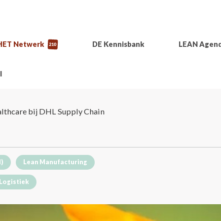
HET Netwerk
DE Kennisbank
LEAN Agen
210
l
althcare bij DHL Supply Chain
I)
Lean Manufacturing
Logistiek