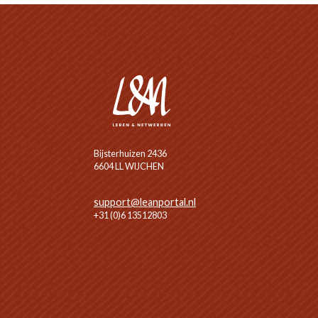
Bijsterhuizen 2436
6604 LL WIJCHEN
support@leanportal.nl
+31 (0)6 13512803