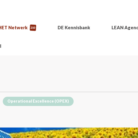
HET Netwerk
DE Kennisbank
LEAN Agen
210
l
Operational Excellence (OPEX)