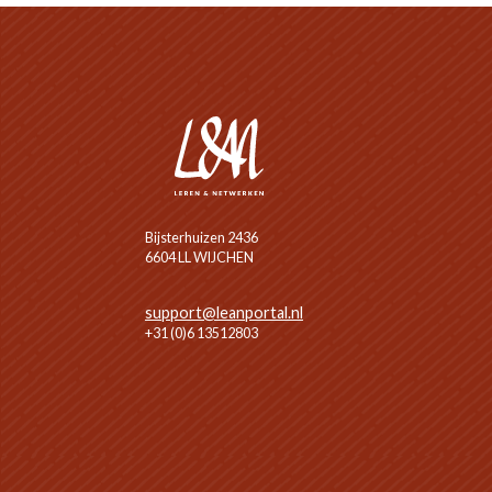
Bijsterhuizen 2436
6604 LL WIJCHEN
support@leanportal.nl
+31 (0)6 13512803