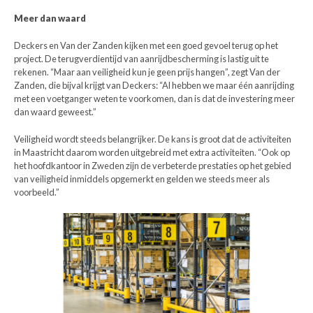
Meer dan waard
Deckers en Van der Zanden kijken met een goed gevoel terug op het
project. De terugverdientijd van aanrijdbescherming is lastig uit te
rekenen. “Maar aan veiligheid kun je geen prijs hangen”, zegt Van der
Zanden, die bijval krijgt van Deckers: “Al hebben we maar één aanrijding
met een voetganger weten te voorkomen, dan is dat de investering meer
dan waard geweest.”
Veiligheid wordt steeds belangrijker. De kans is groot dat de activiteiten
in Maastricht daarom worden uitgebreid met extra activiteiten. “Ook op
het hoofdkantoor in Zweden zijn de verbeterde prestaties op het gebied
van veiligheid inmiddels opgemerkt en gelden we steeds meer als
voorbeeld.”