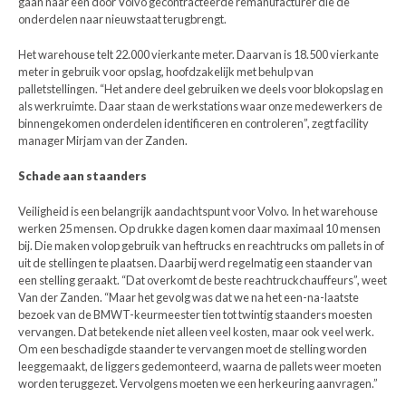
gaan naar een door Volvo gecontracteerde remanufacturer die de
onderdelen naar nieuwstaat terugbrengt.
Het warehouse telt 22.000 vierkante meter. Daarvan is 18.500 vierkante
meter in gebruik voor opslag, hoofdzakelijk met behulp van
palletstellingen. “Het andere deel gebruiken we deels voor blokopslag en
als werkruimte. Daar staan de werkstations waar onze medewerkers de
binnengekomen onderdelen identificeren en controleren”, zegt facility
manager Mirjam van der Zanden.
Schade aan staanders
Veiligheid is een belangrijk aandachtspunt voor Volvo. In het warehouse
werken 25 mensen. Op drukke dagen komen daar maximaal 10 mensen
bij. Die maken volop gebruik van heftrucks en reachtrucks om pallets in of
uit de stellingen te plaatsen. Daarbij werd regelmatig een staander van
een stelling geraakt. “Dat overkomt de beste reachtruckchauffeurs”, weet
Van der Zanden. “Maar het gevolg was dat we na het een-na-laatste
bezoek van de BMWT-keurmeester tien tot twintig staanders moesten
vervangen. Dat betekende niet alleen veel kosten, maar ook veel werk.
Om een beschadigde staander te vervangen moet de stelling worden
leeggemaakt, de liggers gedemonteerd, waarna de pallets weer moeten
worden teruggezet. Vervolgens moeten we een herkeuring aanvragen.”