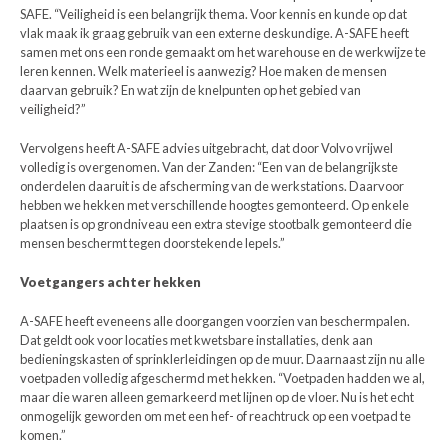
SAFE. “Veiligheid is een belangrijk thema. Voor kennis en kunde op dat
vlak maak ik graag gebruik van een externe deskundige. A-SAFE heeft
samen met ons een ronde gemaakt om het warehouse en de werkwijze te
leren kennen. Welk materieel is aanwezig? Hoe maken de mensen
daarvan gebruik? En wat zijn de knelpunten op het gebied van
veiligheid?”
Vervolgens heeft A-SAFE advies uitgebracht, dat door Volvo vrijwel
volledig is overgenomen. Van der Zanden: “Een van de belangrijkste
onderdelen daaruit is de afscherming van de werkstations. Daarvoor
hebben we hekken met verschillende hoogtes gemonteerd. Op enkele
plaatsen is op grondniveau een extra stevige stootbalk gemonteerd die
mensen beschermt tegen doorstekende lepels.”
Voetgangers achter hekken
A-SAFE heeft eveneens alle doorgangen voorzien van beschermpalen.
Dat geldt ook voor locaties met kwetsbare installaties, denk aan
bedieningskasten of sprinklerleidingen op de muur. Daarnaast zijn nu alle
voetpaden volledig afgeschermd met hekken. “Voetpaden hadden we al,
maar die waren alleen gemarkeerd met lijnen op de vloer. Nu is het echt
onmogelijk geworden om met een hef- of reachtruck op een voetpad te
komen.”