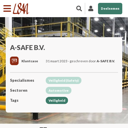
Deelnemen
A-SAFE B.V.
Klantcase
31 maart 2023 - geschreven door
A-SAFE B.V.
Specialismes
Veiligheid (Safety)
Sectoren
Automotive
Tags
Veiligheid